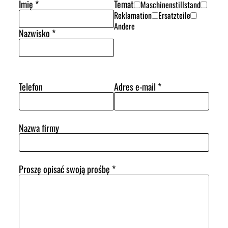
Imię
*
Temat
Maschinenstillstand
Reklamation
Ersatzteile
Andere
Nazwisko
*
Telefon
Adres e-mail
*
Nazwa firmy
Proszę opisać swoją prośbę
*