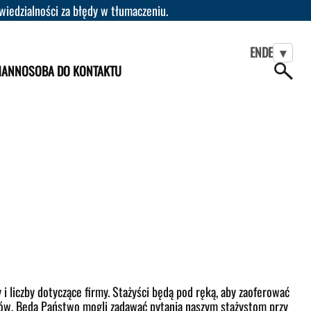
iedzialności za błędy w tłumaczeniu.
EN
DE
▾
MANN
OSOBA DO KONTAKTU
i liczby dotyczące firmy. Stażyści będą pod ręką, aby zaoferować
ków. Będą Państwo mogli zadawać pytania naszym stażystom przy