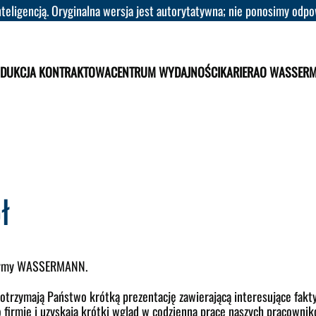
eligencją. Oryginalna wersja jest autorytatywna; nie ponosimy odpow
DUKCJA KONTRAKTOWA
CENTRUM WYDAJNOŚCI
KARIERA
O WASSER
ł
firmy WASSERMANN.
otrzymają Państwo krótką prezentację zawierającą interesujące fakty 
firmie i uzyskają krótki wgląd w codzienną pracę naszych pracowni