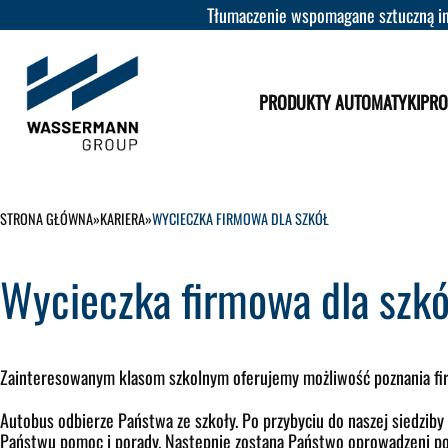
Tłumaczenie wspomagane sztuczną int
PRODUKTY AUTOMATYKI
PRO
STRONA GŁÓWNA
»
KARIERA
»
WYCIECZKA FIRMOWA DLA SZKÓŁ
Wycieczka firmowa dla szkó
Zainteresowanym klasom szkolnym oferujemy możliwość poznania 
Autobus odbierze Państwa ze szkoły. Po przybyciu do naszej siedziby 
Państwu pomoc i porady. Następnie zostaną Państwo oprowadzeni po 