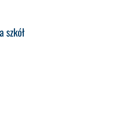
a szkół
+49 (0) 6659 82- 26
k.weber
@
wassermann-technologie.de