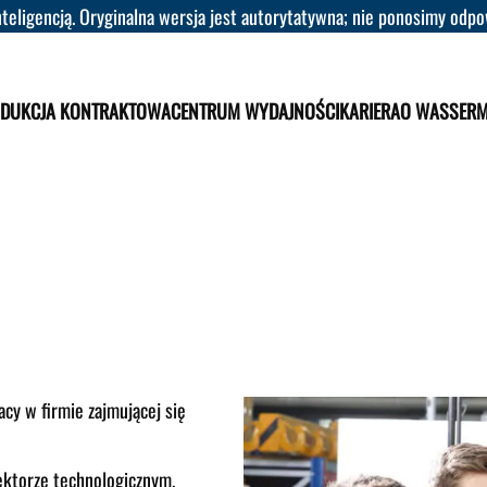
eligencją. Oryginalna wersja jest autorytatywna; nie ponosimy odpow
DUKCJA KONTRAKTOWA
CENTRUM WYDAJNOŚCI
KARIERA
O WASSER
cy w firmie zajmującej się
ktorze technologicznym.