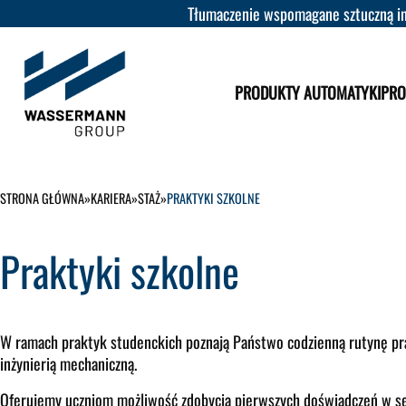
Tłumaczenie wspomagane sztuczną int
PRODUKTY AUTOMATYKI
PRO
STRONA GŁÓWNA
»
KARIERA
»
STAŻ
»
PRAKTYKI SZKOLNE
Praktyki szkolne
W ramach praktyk studenckich poznają Państwo codzienną rutynę pra
inżynierią mechaniczną.
Oferujemy uczniom możliwość zdobycia pierwszych doświadczeń w se