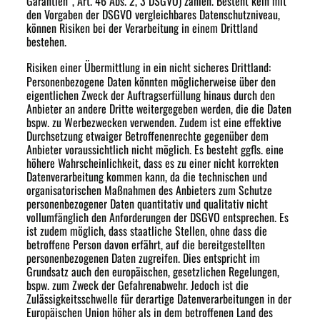
Garantien“, Art. 46 Abs. 2, 3 DSGVO) zählen. Besteht kein mit
den Vorgaben der DSGVO vergleichbares Datenschutzniveau,
können Risiken bei der Verarbeitung in einem Drittland
bestehen.
Risiken einer Übermittlung in ein nicht sicheres Drittland:
Personenbezogene Daten könnten möglicherweise über den
eigentlichen Zweck der Auftragserfüllung hinaus durch den
Anbieter an andere Dritte weitergegeben werden, die die Daten
bspw. zu Werbezwecken verwenden. Zudem ist eine effektive
Durchsetzung etwaiger Betroffenenrechte gegenüber dem
Anbieter voraussichtlich nicht möglich. Es besteht ggfls. eine
höhere Wahrscheinlichkeit, dass es zu einer nicht korrekten
Datenverarbeitung kommen kann, da die technischen und
organisatorischen Maßnahmen des Anbieters zum Schutze
personenbezogener Daten quantitativ und qualitativ nicht
vollumfänglich den Anforderungen der DSGVO entsprechen. Es
ist zudem möglich, dass staatliche Stellen, ohne dass die
betroffene Person davon erfährt, auf die bereitgestellten
personenbezogenen Daten zugreifen. Dies entspricht im
Grundsatz auch den europäischen, gesetzlichen Regelungen,
bspw. zum Zweck der Gefahrenabwehr. Jedoch ist die
Zulässigkeitsschwelle für derartige Datenverarbeitungen in der
Europäischen Union höher als in dem betroffenen Land des