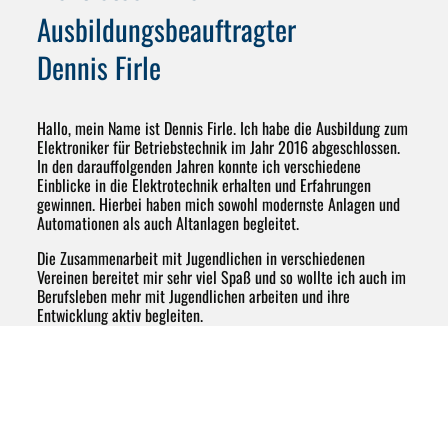
Ausbildungsbeauftragter
Dennis Firle
Hallo, mein Name ist Dennis Firle. Ich habe die Ausbildung zum
Elektroniker für Betriebstechnik im Jahr 2016 abgeschlossen.
In den darauffolgenden Jahren konnte ich verschiedene
Einblicke in die Elektrotechnik erhalten und Erfahrungen
gewinnen. Hierbei haben mich sowohl modernste Anlagen und
Automationen als auch Altanlagen begleitet.
Die Zusammenarbeit mit Jugendlichen in verschiedenen
Vereinen bereitet mir sehr viel Spaß und so wollte ich auch im
Berufsleben mehr mit Jugendlichen arbeiten und ihre
Entwicklung aktiv begleiten.
Durch den Abschluss als Techniker für Elektrotechnik im Jahr
2024 und dem Erhalt des Ausbilderscheines habe ich nun seit
2025 bei WASSERMANN die Möglichkeit bekommen dies auch
zu tun. Die Arbeit ist abwechslungsreich und es wartet jeden
Tag eine neue Herausforderung auf einen.