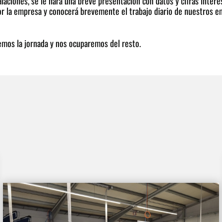
laciones, se le hará una breve presentación con datos y cifras inter
 por la empresa y conocerá brevemente el trabajo diario de nuestros
emos la jornada y nos ocuparemos del resto.