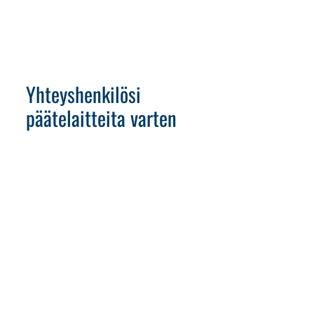
Yhteyshenkilösi
päätelaitteita varten
+49 (0) 151 146 177 39
+49 (0) 6659 82-67
s.auth
@
wassermann-technologie.de
Varaa aika