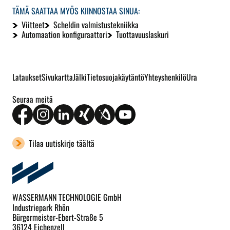
TÄMÄ SAATTAA MYÖS KIINNOSTAA SINUA:
Viitteet
Scheldin valmistustekniikka
Automaation konfiguraattori
Tuottavuuslaskuri
Lataukset
Sivukartta
Jälki
Tietosuojakäytäntö
Yhteyshenkilö
Ura
Seuraa meitä
Tilaa uutiskirje täältä
WASSERMANN TECHNOLOGIE GmbH
Industriepark Rhön
Bürgermeister-Ebert-Straße 5
36124 Eichenzell