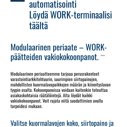
automatisointi
Löydä WORK-terminaalisi
täältä
Modulaarinen periaate – WORK-
päätteiden vakiokokoonpanot.
Modulaarinen periaatteemme tarjoaa perusrakenteet
varastointiarkkitehtuurin, suurimpien siirtopainojen,
mahdollisten kuormalavapaikkojen määrän ja kiinnityslavan
tyypin osalta. Kokoonpanoissa voidaan kuitenkin toteuttaa
asiakaskohtaisia räätälöintejä. Alta löydät kaikki
vakiokokoonpanot. Voit rajata niitä suodattimien avulla
tarpeidesi mukaan.
Valitse kuormalavojen koko, siirtopaino ja