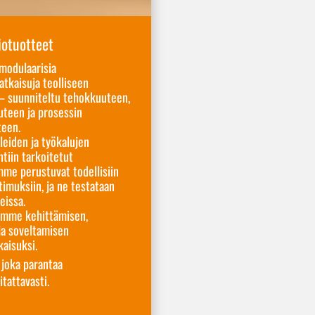
otuotteet
odulaarisia
tkaisuja teolliseen
– suunniteltu tehokkuuteen,
uteen ja prosessin
teen.
eiden ja työkalujen
tiin tarkoitetut
mme perustuvat todellisiin
imuksiin, ja ne testataan
eissa.
ämme kehittämisen,
ja soveltamisen
aisuksi.
 joka parantaa
tattavasti.