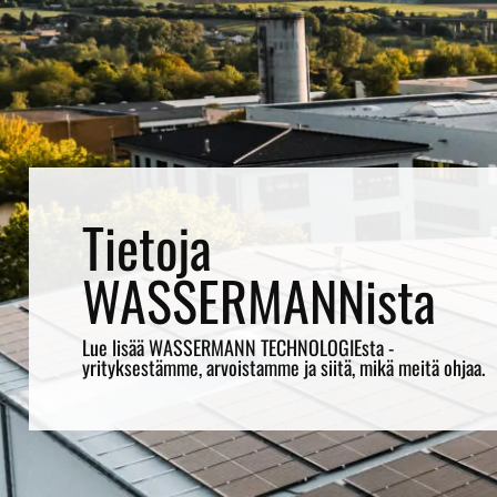
Ura
WASSERMANNilla osaavat, vastuuntuntoiset ja
näkemykselliset ihmiset muovaavat yrityksemme
tulevaisuutta.