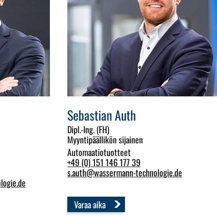
Sebastian Auth
Dipl.-Ing. (FH)
Myyntipäällikön sijainen
Automaatiotuotteet
+49 (0) 151 146 177 39
s.auth
@
wassermann-technologie.de
logie.de
Varaa aika