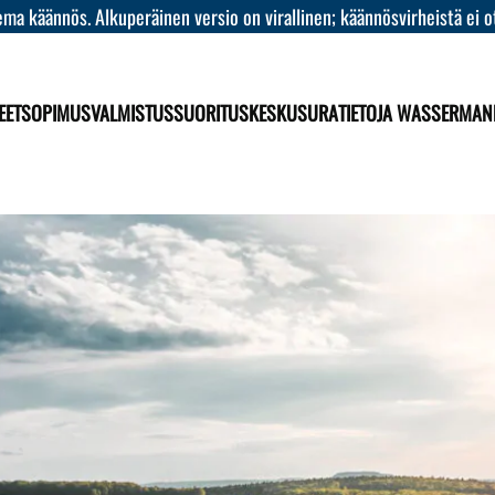
ma käännös. Alkuperäinen versio on virallinen; käännösvirheistä ei o
EET
SOPIMUSVALMISTUS
SUORITUSKESKUS
URA
TIETOJA WASSERMAN