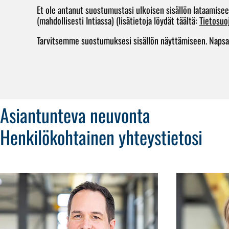
Et ole antanut suostumustasi ulkoisen sisällön lataamise
(mahdollisesti Intiassa) (lisätietoja löydät täältä:
Tietosuo
Tarvitsemme suostumuksesi sisällön näyttämiseen. Napsaut
Asiantunteva neuvonta
Henkilökohtainen yhteystietosi