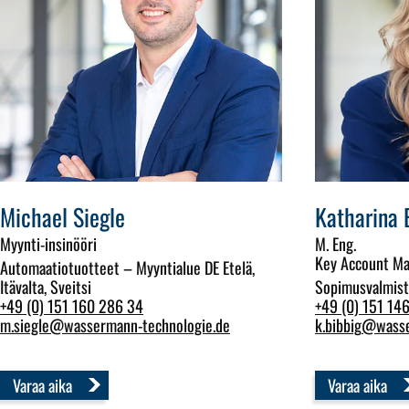
Michael Siegle
Katharina 
Myynti-insinööri
M. Eng.
Key Account Man
Automaatiotuotteet – Myyntialue DE Etelä,
Itävalta, Sveitsi
Sopimusvalmis
+49 (0) 151 160 286 34
+49 (0) 151 146
m.siegle
@
wassermann-technologie.de
k.bibbig
@
wass
Varaa aika
Varaa aika