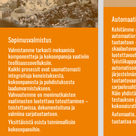
Automaati
Kehitämme m
automaatiora
Sopimusvalmistus
tuotantoon 
skaalautuvu
Valmistamme tarkasti mekaanisia
luotettavuu
komponentteja ja kokoonpanoja vaativiin
Työstökappal
teollisuussovelluksiin.
automatisoin
Kaikki prosessit ovat saumattomasti
järjestelmä
integroituja koneistuksesta,
tuotantovaat
kokoonpanosta ja puhdistuksesta
sarjaolosuht
laadunvarmistukseen.
Näin yhdist
Vahvuutemme on monimutkaisten
testauksen 
vaatimusten luotettava toteuttaminen –
kokonaisratk
toistettavissa, dokumentoituna ja
valmiina sarjatuotantoon.
Automaatio,
tuotantoa mi
Yksittäisistä osista toiminnallisiin
kokoonpanoihin
.