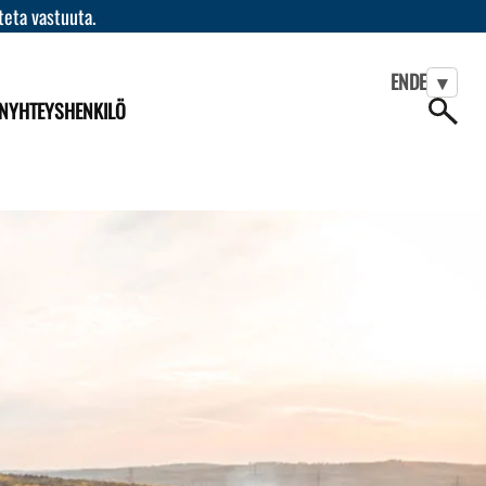
teta vastuuta.
EN
DE
▾
N
YHTEYSHENKILÖ