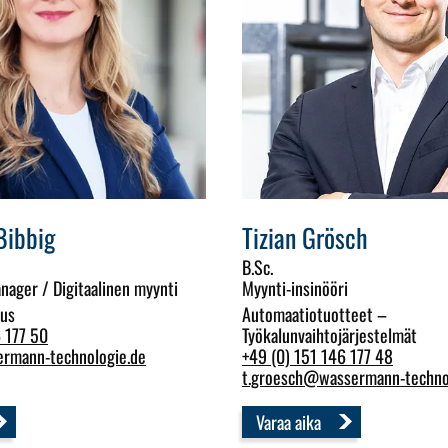
Bibbig
Tizian Grösch
B.Sc.
ager / Digitaalinen myynti
Myynti-insinööri
tus
Automaatiotuotteet –
 177 50
Työkalunvaihtojärjestelmät
ermann-technologie.de
+49 (0) 151 146 177 48
t.groesch
@
wassermann-techno
Varaa aika