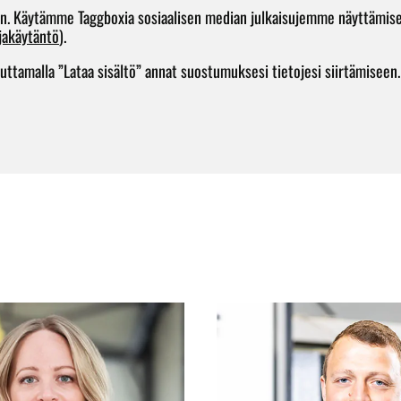
en. Käytämme Taggboxia sosiaalisen median julkaisujemme näyttämiseen
jakäytäntö
).
tamalla ”Lataa sisältö” annat suostumuksesi tietojesi siirtämiseen.