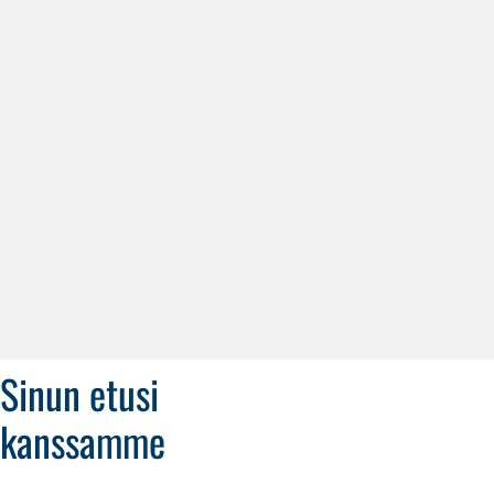
automaatio ja robotiikka
aloittei
(m/f/d)
Sinun etusi
kanssamme