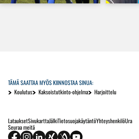
TÄMÄ SAATTAA MYÖS KIINNOSTAA SINUA:
Koulutus
Kaksoistutkinto-ohjelma
Harjoittelu
Lataukset
Sivukartta
Jälki
Tietosuojakäytäntö
Yhteyshenkilö
Ura
Seuraa meitä