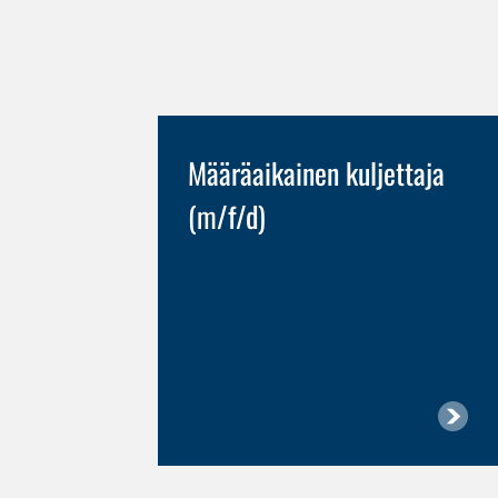
etsitään
Määräaikainen kuljettaja
(m/f/d)
” -