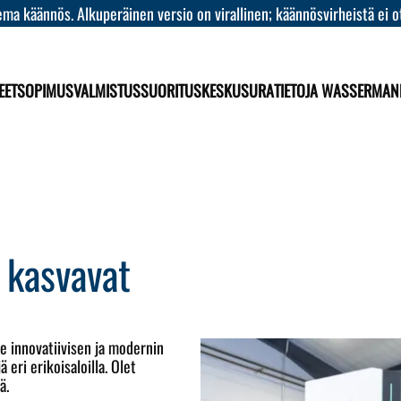
ma käännös. Alkuperäinen versio on virallinen; käännösvirheistä ei o
EET
SOPIMUSVALMISTUS
SUORITUSKESKUS
URA
TIETOJA WASSERMAN
 kasvavat
 innovatiivisen ja modernin
 eri erikoisaloilla. Olet
ä.