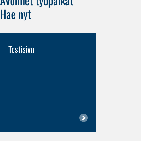
Avoimet työpaikat
Hae nyt
Testisivu
Suunnitt
(m/f/d)