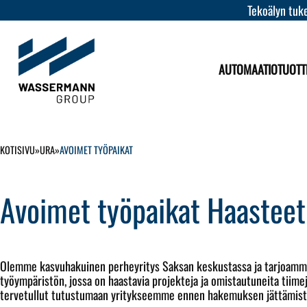
Tekoälyn tuke
AUTOMAATIOTUOTT
KOTISIVU
»
URA
»
AVOIMET TYÖPAIKAT
Avoimet työpaikat
Haasteet
Olemme kasvuhakuinen perheyritys Saksan keskustassa ja tarjoamme
työympäristön, jossa on haastavia projekteja ja omistautuneita tiimejä
tervetullut tutustumaan yritykseemme ennen hakemuksen jättämist