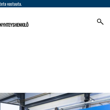
teta vastuuta.
N
YHTEYSHENKILÖ