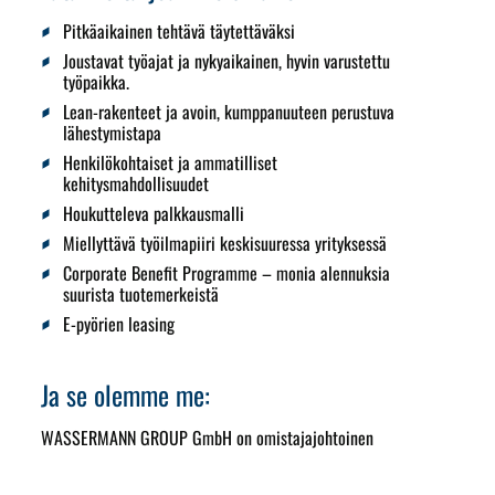
Pitkäaikainen tehtävä täytettäväksi
Joustavat työajat ja nykyaikainen, hyvin varustettu
työpaikka.
Lean-rakenteet ja avoin, kumppanuuteen perustuva
lähestymistapa
Henkilökohtaiset ja ammatilliset
kehitysmahdollisuudet
Houkutteleva palkkausmalli
Miellyttävä työilmapiiri keskisuuressa yrityksessä
Corporate Benefit Programme – monia alennuksia
suurista tuotemerkeistä
E-pyörien leasing
Ja se olemme me:
WASSERMANN GROUP GmbH on omistajajohtoinen
yritysryhmä, jolla on yli 50 vuoden kokemus kone- ja
laitosrakentamisesta. Eichenzellin toimipaikassa noin 200