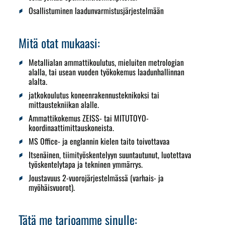
Osallistuminen laadunvarmistusjärjestelmään
Mitä otat mukaasi:
Metallialan ammattikoulutus, mieluiten metrologian
alalla, tai usean vuoden työkokemus laadunhallinnan
alalta.
jatkokoulutus koneenrakennusteknikoksi tai
mittaustekniikan alalle.
Ammattikokemus ZEISS- tai MITUTOYO-
koordinaattimittauskoneista.
MS Office- ja englannin kielen taito toivottavaa
Itsenäinen, tiimityöskentelyyn suuntautunut, luotettava
työskentelytapa ja tekninen ymmärrys.
Joustavuus 2-vuorojärjestelmässä (varhais- ja
myöhäisvuorot).
Tätä me tarjoamme sinulle: