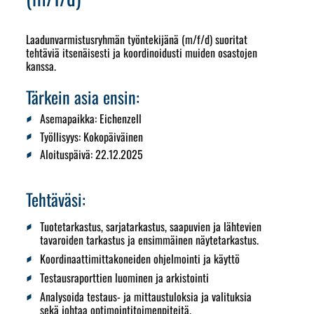
Laadunvarmistusryhmän työntekijänä (m/f/d) suoritat
tehtäviä itsenäisesti ja koordinoidusti muiden osastojen
kanssa.
Tärkein asia ensin:
Asemapaikka:
Eichenzell
Työllisyys:
Kokopäiväinen
Aloituspäivä
: 22.12.2025
Tehtäväsi:
Tuotetarkastus, sarjatarkastus, saapuvien ja lähtevien
tavaroiden tarkastus ja ensimmäinen näytetarkastus.
Koordinaattimittakoneiden ohjelmointi ja käyttö
Testausraporttien luominen ja arkistointi
Analysoida testaus- ja mittaustuloksia ja valituksia
sekä johtaa optimointitoimenpiteitä.