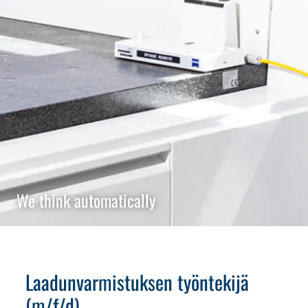
We think automatically
Laadunvarmistuksen työntekijä
(m/f/d)