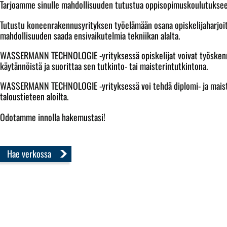
Tarjoamme sinulle mahdollisuuden tutustua oppisopimuskoulutuks
Tutustu koneenrakennusyrityksen työelämään osana opiskelijaharjoit
mahdollisuuden saada ensivaikutelmia tekniikan alalta.
WASSERMANN TECHNOLOGIE -yrityksessä opiskelijat voivat työskennel
käytännöistä ja suorittaa sen tutkinto- tai maisterintutkintona.
WASSERMANN TECHNOLOGIE -yrityksessä voi tehdä diplomi- ja maiste
taloustieteen aloilta.
Odotamme innolla hakemustasi!
Hae verkossa