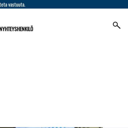
teta vastuuta.
N
YHTEYSHENKILÖ