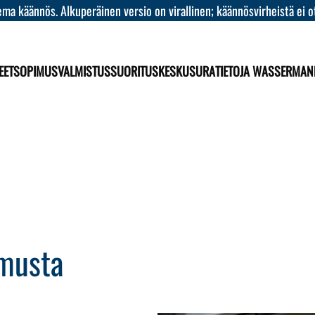
ma käännös. Alkuperäinen versio on virallinen; käännösvirheistä ei o
EET
SOPIMUSVALMISTUS
SUORITUSKESKUS
URA
TIETOJA WASSERMAN
musta