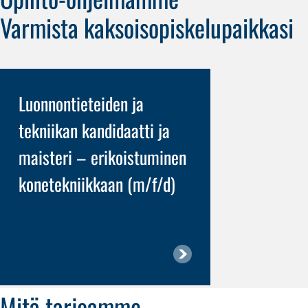
Varmista kaksoisopiskelupaikkasi
Luonnontieteiden ja
Teollisu
tekniikan kandidaatti ja
kandida
maisteri – erikoistuminen
erikois
konetekniikkaan (m/f/d)
(m/f/d)
Mitä tarjoamme