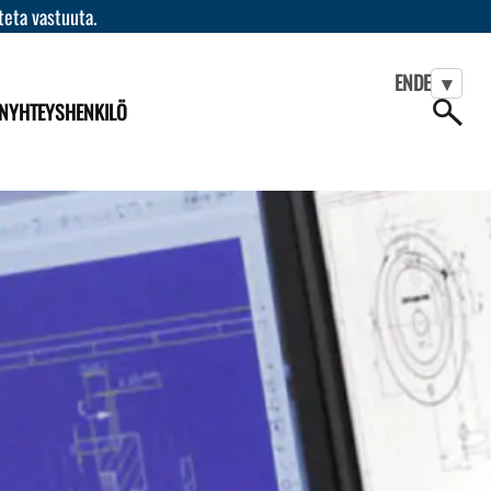
teta vastuuta.
EN
DE
▾
N
YHTEYSHENKILÖ