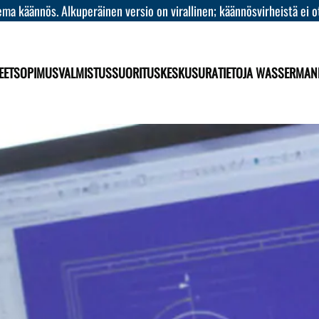
ma käännös. Alkuperäinen versio on virallinen; käännösvirheistä ei o
EET
SOPIMUSVALMISTUS
SUORITUSKESKUS
URA
TIETOJA WASSERMAN