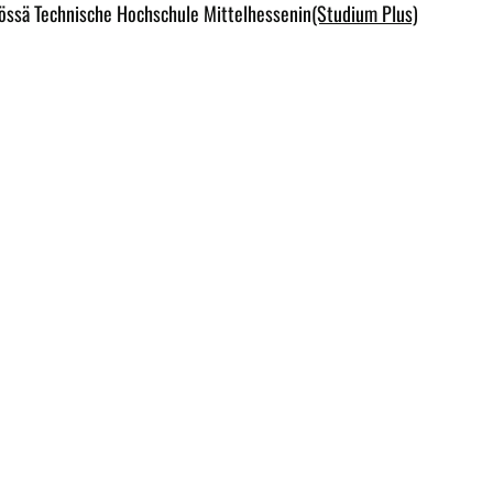
yössä Technische Hochschule Mittelhessenin
(Studium Plus)
WASSERMANN TECHNOLOGIE GmbH
Industriepark Rhön
Bürgermeister-Ebert-Straße 5
36124 Eichenzell