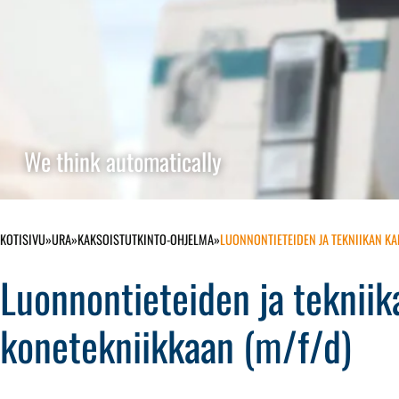
We think automatically
KOTISIVU
»
URA
»
KAKSOISTUTKINTO-OHJELMA
»
LUONNONTIETEIDEN JA TEKNIIKAN KA
Luonnontieteiden ja tekniik
konetekniikkaan (m/f/d)