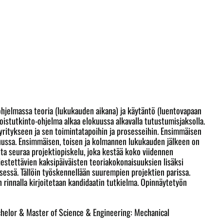
hjelmassa teoria (lukukauden aikana) ja käytäntö (luentovapaan
oistutkinto-ohjelma alkaa elokuussa alkavalla tutustumisjaksolla.
 yritykseen ja sen toimintatapoihin ja prosesseihin. Ensimmäisen
uussa. Ensimmäisen, toisen ja kolmannen lukukauden jälkeen on
tta seuraa projektiopiskelu, joka kestää koko viidennen
estettävien kaksipäiväisten teoriakokonaisuuksien lisäksi
sessä. Tällöin työskennellään suurempien projektien parissa.
rinnalla kirjoitetaan kandidaatin tutkielma. Opinnäytetyön
elor & Master of Science & Engineering: Mechanical