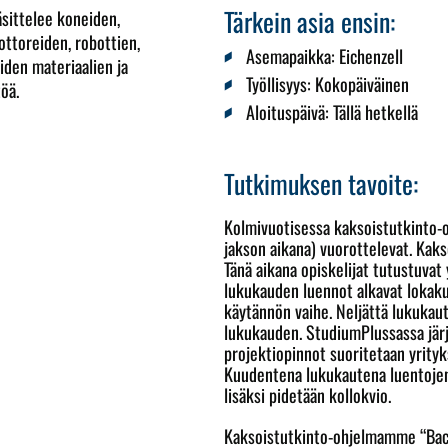
Tärkein asia ensin:
äsittelee koneiden,
ottoreiden, robottien,
Asemapaikka:
Eichenzell
iden materiaalien ja
Työllisyys:
Kokopäiväinen
öä.
Aloituspäivä
: Tällä hetkellä
Tutkimuksen tavoite:
Kolmivuotisessa kaksoistutkinto-o
jakson aikana) vuorottelevat. Kaks
Tänä aikana opiskelijat tutustuvat
lukukauden luennot alkavat lokak
käytännön vaihe. Neljättä lukukau
lukukauden. StudiumPlussassa järj
projektiopinnot suoritetaan yrityk
Kuudentena lukukautena luentojen 
lisäksi pidetään kollokvio.
Kaksoistutkinto-ohjelmamme “Bach