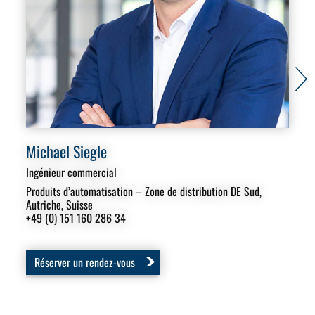
Michael Siegle
Ka
Ingénieur commercial
M. 
Res
Produits d’automatisation – Zone de distribution DE Sud,
Autriche, Suisse
Fab
+49 (0) 151 160 286 34
+49
k.b
Réserver un rendez-vous
R