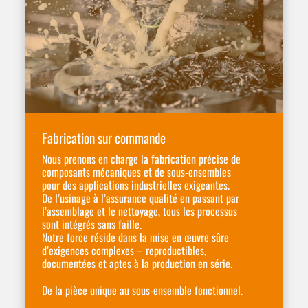
Fabrication sur commande
Nous prenons en charge la fabrication précise de
composants mécaniques et de sous-ensembles
pour des applications industrielles exigeantes.
De l’usinage à l’assurance qualité en passant par
l’assemblage et le nettoyage, tous les processus
sont intégrés sans faille.
Notre force réside dans la mise en œuvre
sûre
d’exigences complexes – reproductibles,
documentées et aptes à la production en série.
De la pièce unique au sous-ensemble fonctionnel.