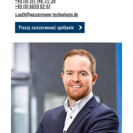
+49 (0) 151 146 177 39
+49 (0) 6659 82-67
s.auth
@
wassermann-technologie.de
Proszę zarezerwować spotkanie