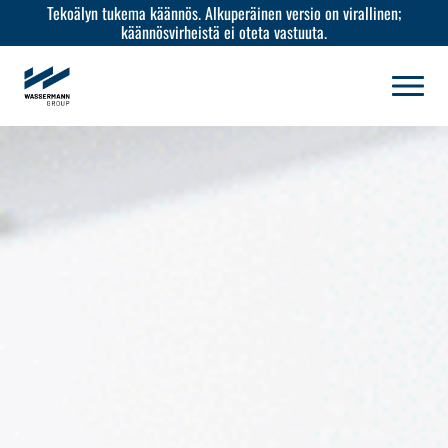
Tekoälyn tukema käännös. Alkuperäinen versio on virallinen;
käännösvirheistä ei oteta vastuuta.