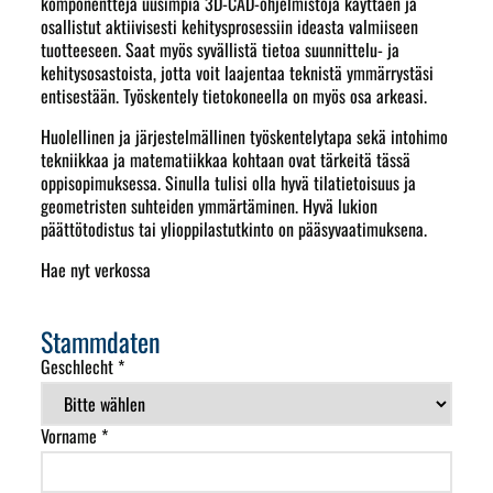
komponentteja uusimpia 3D-CAD-ohjelmistoja käyttäen ja
osallistut aktiivisesti kehitysprosessiin ideasta valmiiseen
tuotteeseen. Saat myös syvällistä tietoa suunnittelu- ja
kehitysosastoista, jotta voit laajentaa teknistä ymmärrystäsi
entisestään. Työskentely tietokoneella on myös osa arkeasi.
Huolellinen ja järjestelmällinen työskentelytapa sekä intohimo
tekniikkaa ja matematiikkaa kohtaan ovat tärkeitä tässä
oppisopimuksessa. Sinulla tulisi olla hyvä tilatietoisuus ja
geometristen suhteiden ymmärtäminen. Hyvä lukion
päättötodistus tai ylioppilastutkinto on pääsyvaatimuksena.
Hae nyt verkossa
Stammdaten
Geschlecht *
Vorname *