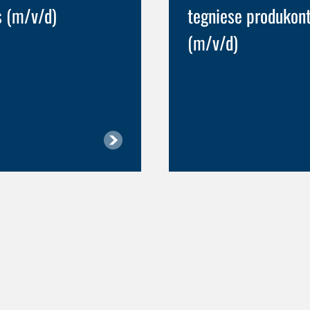
s (m/v/d)
tegniese produkon
(m/v/d)