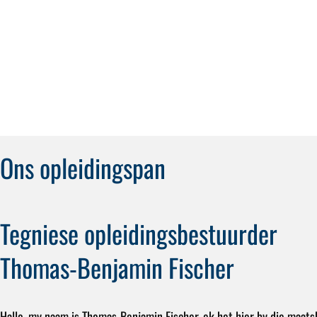
Ons opleidingspan
Tegniese opleidingsbestuurder
Thomas-Benjamin Fischer
Hallo, my naam is Thomas-Benjamin Fischer, ek het hier by die maats