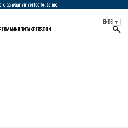
d aanvaar vir vertaalfoute nie.
EN
DE
▾
SERMANN
KONTAKPERSOON