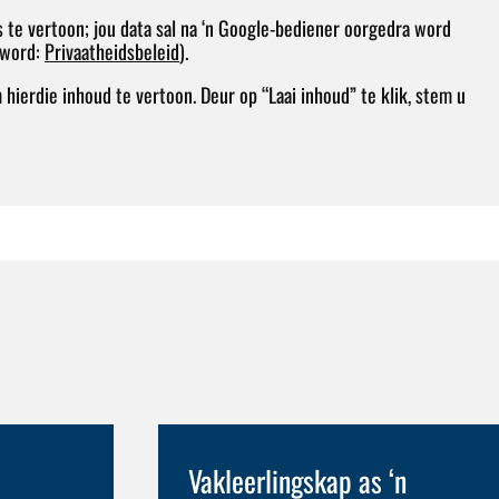
 te vertoon; jou data sal na ‘n Google-bediener oorgedra word
d word:
Privaatheidsbeleid
).
ierdie inhoud te vertoon. Deur op “Laai inhoud” te klik, stem u
Vakleerlingskap as ‘n