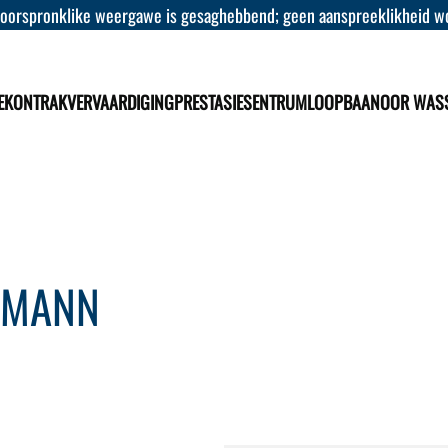
 oorspronklike weergawe is gesaghebbend; geen aanspreeklikheid wor
E
KONTRAKVERVAARDIGING
PRESTASIESENTRUM
LOOPBAAN
OOR WAS
ERMANN