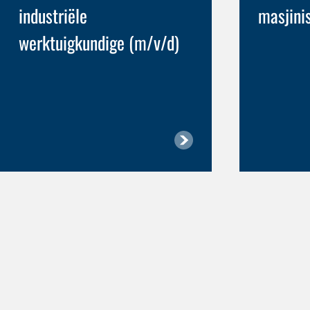
industriële
masjini
werktuigkundige (m/v/d)
Vakleerlingskap as ‘n
industriële klerk (m/v/d)