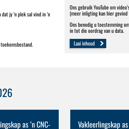
Ons gebruik YouTube om video’s
(meer inligting kan hier gevin
at jy ‘n plek sal vind in ‘n
Ons benodig u toestemming om h
in tot die oordrag van u data.
Laai inhoud
k toekomsbestand.
2026
lingskap as ‘n CNC-
Vakleerlingskap as