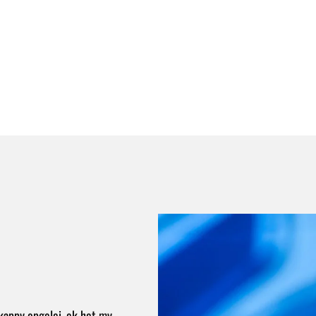
kappy opgelei, ek het my