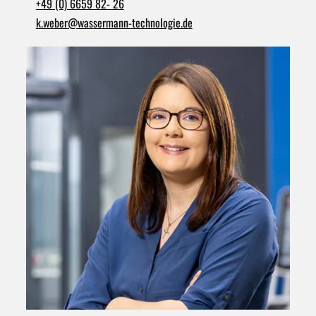
+49 (0) 6659 82- 26
k.weber
@
wassermann-technologie.de