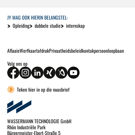
JY MAG OOK HIERIN BELANGSTEL:
Opleiding
dubbele studie
internskap
Aflaaie
Werfkaart
afdruk
Privaatheidsbeleid
kontakpersoon
loopbaan
Volg ons op
Teken hier in op die nuusbrief
WASSERMANN TECHNOLOGIE GmbH
Rhön Industriële Park
Bürgermeister-Ebert-Straße 5