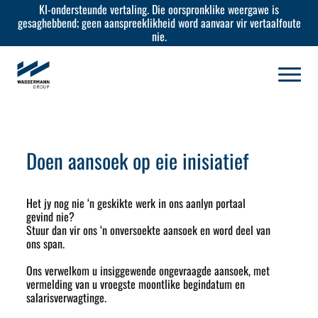
KI-ondersteunde vertaling. Die oorspronklike weergawe is
gesaghebbend; geen aanspreeklikheid word aanvaar vir vertaalfoute
nie.
Doen aansoek op eie inisiatief
Het jy nog nie ‘n geskikte werk in ons aanlyn portaal
gevind nie?
Stuur dan vir ons ‘n onversoekte aansoek en word deel van
ons span.
Ons verwelkom u insiggewende ongevraagde aansoek, met
vermelding van u vroegste moontlike begindatum en
salarisverwagtinge.