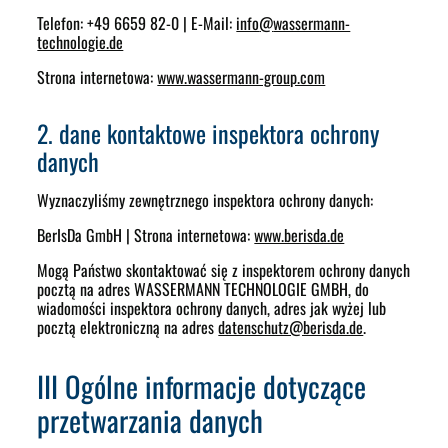
Telefon: +49 6659 82-0 | E-Mail:
info
@
wassermann-
technologie.de
Strona internetowa:
www.wassermann-group.com
2. dane kontaktowe inspektora ochrony
danych
Wyznaczyliśmy zewnętrznego inspektora ochrony danych:
BerIsDa GmbH | Strona internetowa:
www.berisda.de
Mogą Państwo skontaktować się z inspektorem ochrony danych
pocztą na adres WASSERMANN TECHNOLOGIE GMBH, do
wiadomości inspektora ochrony danych, adres jak wyżej lub
pocztą elektroniczną na adres
datenschutz@berisda.de
.
III Ogólne informacje dotyczące
przetwarzania danych