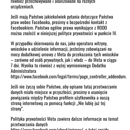
również przechowywane i analizowane na różnych
urządzeniach.
Jeśli mają Państwo jakiekolwiek pytania dotyczące Państwa
praw wobec Facebooka, prosimy o bezpośredni kontakt z
Facebookiem. Państwa ogólne prawa wynikające z RODO
można znaleźć w niniejszej polityce prywatności w punkcie IV.
W przypadku skierowania do nas, jako operatora witryny,
wniosków o udzielenie informacji, jesteśmy zobowiązani na
mocy dodatkowej umowy z Meta do przekazania tych wniosków
– zarówno od osób prywatnych, jak i władz – do Meta w ciągu
7 dni. Wynika to również z wyżej wymienionego Dodatku
Administratora
https://www.facebook.com/legal/terms/page_controller_addendum.
Jeśli nie życzą sobie Państwo, aby opisane tutaj przetwarzanie
danych miało miejsce w przyszłości, prosimy o usunięcie
powiązania między Państwa profilem użytkownika a naszą
stroną internetową za pomocą funkcji „Nie lubię już tej
strony”.
Polityka prywatności Meta zawiera dalsze informacje na temat
przetwarzania danych
https://www.facebook.com/about/privacy/
, a tutaj znajdą