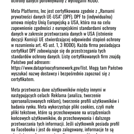
ochrony danych porównywalny z wymogami RODO.
Meta Platforms, Inc jest certyfikowana zgodnie z „Ramami
prywatności danych UE-USA” (DPF). DPF to (indywidualna)
umowa między Unią Europejską a USA, która ma na celu
zapewnienie zgodności z europejskimi standardami ochrony
danych w zakresie przetwarzania danych w USA (istnienie
decyzji Komisji UE stwierdzającej odpowiedni stopień ochrony
w rozumieniu art. 45 ust. 1, 3 RODO). Każda firma posiadająca
certyfikat DPF zobowiązuje się do przestrzegania tych
standardów ochrony danych. Listę certyfikowanych firm znajdą
Państwo pod adresem:
https://www.dataprivacyframework.gov/list. Mogą tam Państwo
wyszukać nazwę dostawcy i bezpośrednio zapoznać się z
certyfikatem.
Meta przetwarza dane użytkowników między innymi w
następujących celach: Reklama (analiza, tworzenie
spersonalizowanych reklam), tworzenie profili użytkowników i
badania rynku. Meta wykorzystuje pliki cookies, czyli małe
pliki tekstowe, które są przechowywane na urządzeniach
końcowych użytkowników, do przechowywania i dalszego
przetwarzania tych informacji. Jeśli użytkownik posiada profil
na Facebooku i jest do niego zalogowany, informacje te są