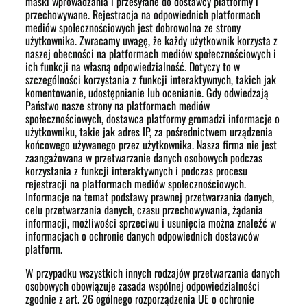
maski wprowadzania i przesyłane do dostawcy platformy i
przechowywane. Rejestracja na odpowiednich platformach
mediów społecznościowych jest dobrowolna ze strony
użytkownika. Zwracamy uwagę, że każdy użytkownik korzysta z
naszej obecności na platformach mediów społecznościowych i
ich funkcji na własną odpowiedzialność. Dotyczy to w
szczególności korzystania z funkcji interaktywnych, takich jak
komentowanie, udostępnianie lub ocenianie. Gdy odwiedzają
Państwo nasze strony na platformach mediów
społecznościowych, dostawca platformy gromadzi informacje o
użytkowniku, takie jak adres IP, za pośrednictwem urządzenia
końcowego używanego przez użytkownika. Nasza firma nie jest
zaangażowana w przetwarzanie danych osobowych podczas
korzystania z funkcji interaktywnych i podczas procesu
rejestracji na platformach mediów społecznościowych.
Informacje na temat podstawy prawnej przetwarzania danych,
celu przetwarzania danych, czasu przechowywania, żądania
informacji, możliwości sprzeciwu i usunięcia można znaleźć w
informacjach o ochronie danych odpowiednich dostawców
platform.
W przypadku wszystkich innych rodzajów przetwarzania danych
osobowych obowiązuje zasada wspólnej odpowiedzialności
zgodnie z art. 26 ogólnego rozporządzenia UE o ochronie