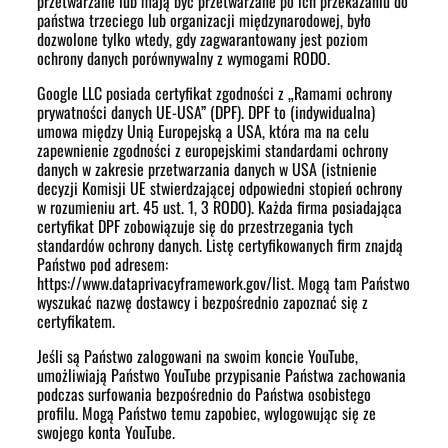
przetwarzane lub mają być przetwarzane po ich przekazaniu do
państwa trzeciego lub organizacji międzynarodowej, było
dozwolone tylko wtedy, gdy zagwarantowany jest poziom
ochrony danych porównywalny z wymogami RODO.
Google LLC posiada certyfikat zgodności z „Ramami ochrony
prywatności danych UE-USA” (DPF). DPF to (indywidualna)
umowa między Unią Europejską a USA, która ma na celu
zapewnienie zgodności z europejskimi standardami ochrony
danych w zakresie przetwarzania danych w USA (istnienie
decyzji Komisji UE stwierdzającej odpowiedni stopień ochrony
w rozumieniu art. 45 ust. 1, 3 RODO). Każda firma posiadająca
certyfikat DPF zobowiązuje się do przestrzegania tych
standardów ochrony danych. Listę certyfikowanych firm znajdą
Państwo pod adresem:
https://www.dataprivacyframework.gov/list. Mogą tam Państwo
wyszukać nazwę dostawcy i bezpośrednio zapoznać się z
certyfikatem.
Jeśli są Państwo zalogowani na swoim koncie YouTube,
umożliwiają Państwo YouTube przypisanie Państwa zachowania
podczas surfowania bezpośrednio do Państwa osobistego
profilu. Mogą Państwo temu zapobiec, wylogowując się ze
swojego konta YouTube.