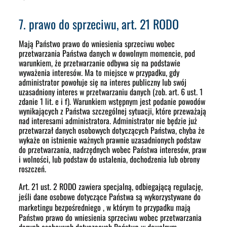
7. prawo do sprzeciwu, art. 21 RODO
Mają Państwo prawo do wniesienia sprzeciwu wobec
przetwarzania Państwa danych w dowolnym momencie, pod
warunkiem, że przetwarzanie odbywa się na podstawie
wyważenia interesów. Ma to miejsce w przypadku, gdy
administrator powołuje się na interes publiczny lub swój
uzasadniony interes w przetwarzaniu danych (zob. art. 6 ust. 1
zdanie 1 lit. e i f). Warunkiem wstępnym jest podanie powodów
wynikających z Państwa szczególnej sytuacji, które przeważają
nad interesami administratora. Administrator nie będzie już
przetwarzał danych osobowych dotyczących Państwa, chyba że
wykaże on istnienie ważnych prawnie uzasadnionych podstaw
do przetwarzania, nadrzędnych wobec Państwa interesów, praw
i wolności, lub podstaw do ustalenia, dochodzenia lub obrony
roszczeń.
Art. 21 ust. 2 RODO zawiera specjalną, odbiegającą regulację,
jeśli dane osobowe dotyczące Państwa są wykorzystywane
do
marketingu bezpośredniego
, w którym to przypadku mają
Państwo prawo do wniesienia sprzeciwu wobec przetwarzania
danych osobowych dotyczących Państwa w dowolnym