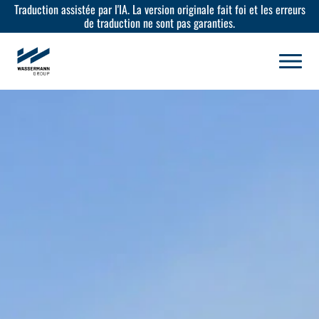
Traduction assistée par l'IA. La version originale fait foi et les erreurs
de traduction ne sont pas garanties.