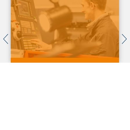
Mécanicien d’usinage (h/f)
Vous êtes un expert en travaux de haute précision
: lorsque des trous, des évidements ou des
cavités doivent se trouver exactement à l’endroit
prescrit, lorsque des pièces pesant plusieurs
tonnes doivent être dimensionnées au centième
de millimètre près, vos compétences sont
requises.