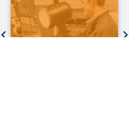
Operatore di macchine da taglio (m/f/d)
Lei è un esperto nel lavoro di alta precisione:
quando i fori, i ritagli o gli incavi devono essere
posizionati esattamente in una posizione
specifica, quando i pezzi che pesano diverse
tonnellate devono essere misurati con una
precisione di un centesimo di millimetro, allora
le sue capacità sono richieste.