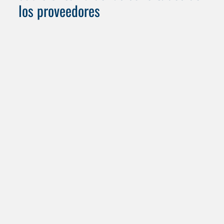
los proveedores
+49 (0) 6659 82- 0