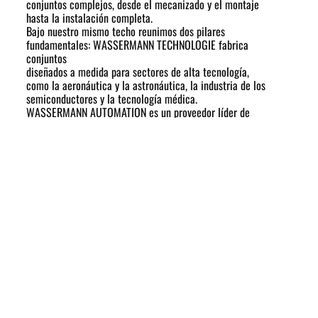
conjuntos complejos, desde el mecanizado y el montaje
hasta la instalación completa.
Bajo nuestro mismo techo reunimos dos pilares
fundamentales: WASSERMANN TECHNOLOGIE fabrica
conjuntos
diseñados a medida para sectores de alta tecnología,
como la aeronáutica y la astronáutica, la industria de los
semiconductores y la tecnología médica.
WASSERMANN AUTOMATION es un proveedor líder de
sistemas de cambio de herramientas y soluciones de
automatización para herramientas y piezas de trabajo. El
software no es un concepto ajeno para nosotros: desde la
programación de PLC, pasando por los sistemas de control,
hasta
el moderno entorno ERP, WASSERMANN AUTOMATION
participa activamente en la transformación digital.
¿Le suena?
Esperamos recibir su solicitud detallada indicando su
fecha de inicio más temprana posible.