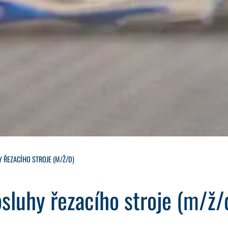
 ŘEZACÍHO STROJE (M/Ž/D)
sluhy řezacího stroje (m/ž/