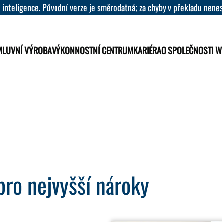
 inteligence. Původní verze je směrodatná; za chyby v překladu nen
MLUVNÍ VÝROBA
VÝKONNOSTNÍ CENTRUM
KARIÉRA
O SPOLEČNOSTI 
pro nejvyšší nároky