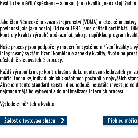
Kvalitu lze měřit úspěchem – a pokud jde o kvalitu, neexistují žádn
Jako člen Německého svazu strojírenství (VDMA) a letecké iniciativy
povinnost, ale jako postoj. Od roku 1994 jsme držiteli certifikátu D
kontroly kvality výrobků a zákazníků, jako je například program kvali
Naše procesy jsou podpořeny moderním systémem řízení kvality a v
Integrovaný systém řízení kombinuje aspekty kvality, životního prostř
důsledně sledovatelné procesy.
Každý výrobní krok je kontrolován a dokumentován sledovatelným 
měřicí techniky, individuálních zkušebních postupů a nejvyšších stan
Abychom tento standard zajistili dlouhodobě, neustále investujeme 
nejmodernějšího vybavení a do optimalizace interních procesů.
Výsledek: měřitelná kvalita
Žádost o testovací službu
Přehled měřicí