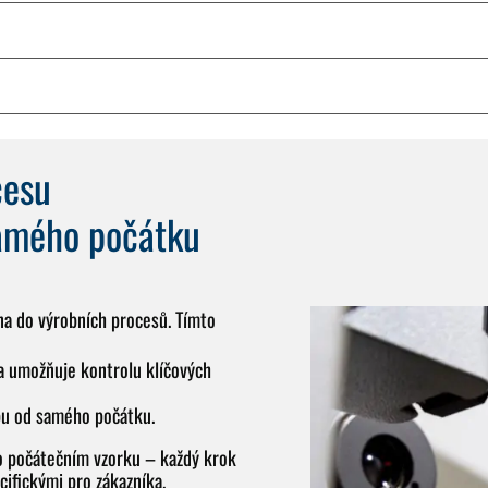
cesu
samého počátku
ána do výrobních procesů. Tímto
a umožňuje kontrolu klíčových
bu od samého počátku.
o počátečním vzorku – každý krok
fickými pro zákazníka.