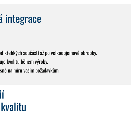
á integrace
 od křehkých součástí až po velkoobjemové obrobky.
uje kvalitu během výroby.
esně na míru vašim požadavkům.
ií
kvalitu