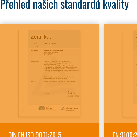
Přehled našich standardů kvality
DIN EN ISO 9001:2015
EN 9100:2