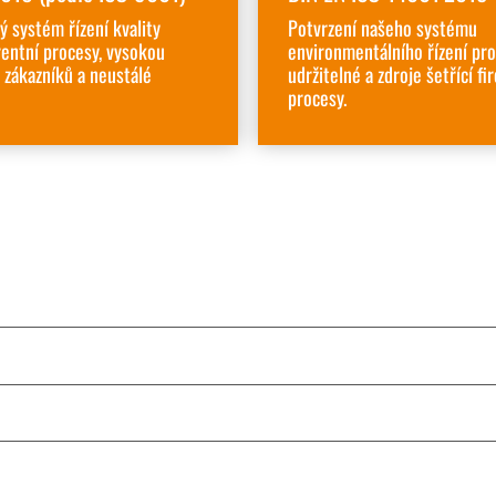
ý systém řízení kvality
Potvrzení našeho systému
rentní procesy, vysokou
environmentálního řízení pro
 zákazníků a neustálé
udržitelné a zdroje šetřící fi
procesy.