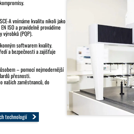
é kompromisy.
 SCE-A vnímáme kvalitu nikoli jako
IN EN ISO a pravidelně provádíme
ty výrobků (PQP).
ýkonným softwarem kvality.
edí a bezpečnosti a zajišťuje
způsobem – pomocí nejmodernější
dardů přesnosti.
do našich zaměstnanců, do
ch technologií