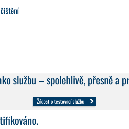
čištění
ko službu – spolehlivě, přesně a p
Žádost o testovací službu
tifikováno.