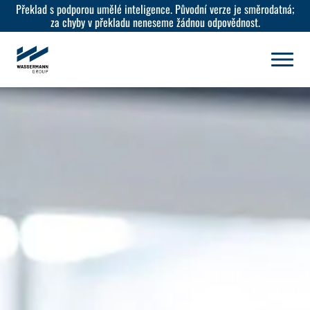
Překlad s podporou umělé inteligence. Původní verze je směrodatná;
za chyby v překladu neneseme žádnou odpovědnost.