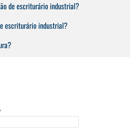
o de escriturário industrial?
 escriturário industrial?
ura?
*