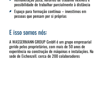
possibilidade de trabalhar parcialmente à distância
Espaço para formação contínua – investimos em
pessoas que pensam por si próprias
E isso somos nós:
A WASSERMANN GROUP GmbH é um grupo empresarial
gerido pelos proprietários, com mais de 50 anos de
experiência na construção de máquinas e instalações. Na
sede de Eichenzell, cerca de 200 colaboradores
desenvolvem e fabricam sistemas mecatrónicos, soluções
de automação de alta precisão e conjuntos complexos –
desde a usinagem, passando pela montagem, até à
instalação final.
Sob o nosso teto, reunimos dois pilares sólidos: a
WASSERMANN TECHNOLOGIE desenvolve módulos «
» concebidos à medida dos clientes para setores de alta
tecnologia, tais como a aeronáutica e a indústria espacial,
a indústria de semicondutores e a tecnologia médica.
A WASSERMANN AUTOMATION é um fornecedor líder de