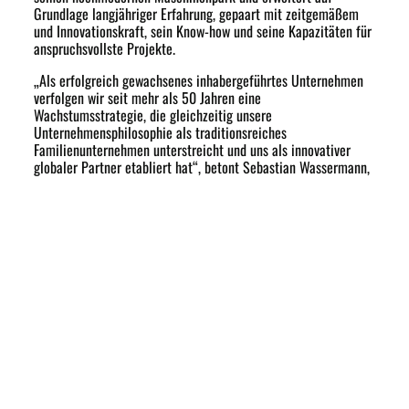
Grundlage langjähriger Erfahrung, gepaart mit zeitgemäßem
und Innovationskraft, sein Know-how und seine Kapazitäten für
anspruchsvollste Projekte.
„Als erfolgreich gewachsenes inhabergeführtes Unternehmen
verfolgen wir seit mehr als 50 Jahren eine
Wachstumsstrategie, die gleichzeitig unsere
Unternehmensphilosophie als traditionsreiches
Familienunternehmen unterstreicht und uns als innovativer
globaler Partner etabliert hat“, betont Sebastian Wassermann,
in zweiter Generation Geschäftsführer der osthessischen
Wassermann Technologie GmbH. „Mit unserem neuen
Reinraum investieren wir weiter in die Zukunft und erschließen
gezielt neue Geschäftsfelder und Kundenkreise.“
Neben der plant WASSERMANN TECHNOLOGIE vor allen Dingen
die Optimierung der Prozesse rund um die eigene Fertigung.
Hierbei konzentrieren sich die Verantwortlichen aktuell vor
allen Dingen auf die Möglichkeiten im Bereich der
vorgelagerten Teilereinigung. Während diese derzeit zumindest
anteilig noch von externen Reinigungsdienstleistern
übernommen wird, will WASSERMANN TECHNOLOGIE noch in
diesem Jahr die erforderlichen Voraussetzungen schaffen, um
einen Großteil der Reinigungsprozesse in Eigenregie vor Ort zu