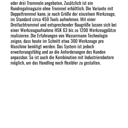
oder drei Trommeln angeboten. Zusätzlich ist ein
Rundregalmagazin ohne Trommel erhältlich. Die Variante mit
Doppeltrommel kann, je nach Größe der einzelnen Werkzeuge,
im Standard circa 450 Tools aufnehmen. Mit einer
Dreifachtrommel und entsprechender Baugröße lassen sich bei
einer Werkzeugaufnahme HSK 63 bis zu 1200 Werkzeugplätze
realisieren. Die Erfahrungen von Wassermann Technologie
zeigen, dass heute im Schnitt etwa 300 Werkzeuge pro
Maschine benötigt werden. Das System ist jedoch
erweiterungsfähig und an die Anforderungen des Kunden
anpassbar. So ist auch die Kombination mit Industrierobotern
möglich, um das Handling noch flexibler zu gestalten.
Flexible Einsatzmöglichkeiten
Software- und steuerungstechnisch wird das Terminal in
verschiedenen Ausbaustufen angeboten: für den Endanwender
mit voller Soft- und Hardware, für Automatisierer und
Maschinenhersteller auch ohne Steuerung. In der Ausführung