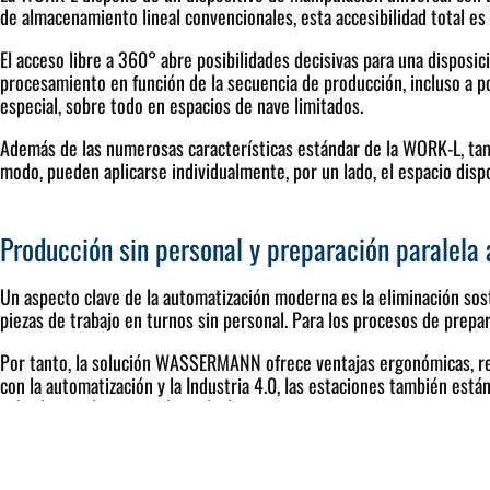
de almacenamiento lineal convencionales, esta accesibilidad total es
El acceso libre a 360° abre posibilidades decisivas para una disposici
procesamiento en función de la secuencia de producción, incluso a pos
especial, sobre todo en espacios de nave limitados.
Además de las numerosas características estándar de la WORK-L, tam
modo, pueden aplicarse individualmente, por un lado, el espacio disp
Producción sin personal y preparación paralela
Un aspecto clave de la automatización moderna es la eliminación sos
piezas de trabajo en turnos sin personal. Para los procesos de prepa
Por tanto, la solución WASSERMANN ofrece ventajas ergonómicas, redu
con la automatización y la Industria 4.0, las estaciones también est
palet hasta el proceso de acabado.
Control intuitivo de la célula con lógica de prod