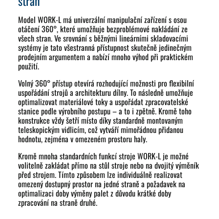
stran
Model WORK-L má univerzální manipulační zařízení s osou
otáčení 360°, které umožňuje bezproblémové nakládání ze
všech stran. Ve srovnání s běžnými lineárními skladovacími
systémy je tato všestranná přístupnost skutečně jedinečným
prodejním argumentem a nabízí mnoho výhod při praktickém
použití.
Volný 360° přístup otevírá rozhodující možnosti pro flexibilní
uspořádání strojů a architekturu dílny. To následně umožňuje
optimalizovat materiálové toky a uspořádat zpracovatelské
stanice podle výrobního postupu – a to i zpětně. Kromě toho
konstrukce vždy šetří místo díky standardně montovaným
teleskopickým vidlicím, což vytváří mimořádnou přidanou
hodnotu, zejména v omezeném prostoru haly.
Kromě mnoha standardních funkcí stroje WORK-L je možné
volitelně zakládat přímo na stůl stroje nebo na dvojitý výměník
před strojem. Tímto způsobem lze individuálně realizovat
omezený dostupný prostor na jedné straně a požadavek na
optimalizaci doby výměny palet z důvodu krátké doby
zpracování na straně druhé.