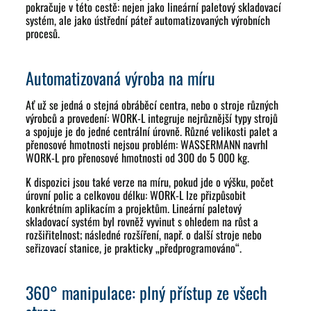
pokračuje v této cestě: nejen jako lineární paletový skladovací
systém, ale jako ústřední páteř automatizovaných výrobních
procesů.
Automatizovaná výroba na míru
Ať už se jedná o stejná obráběcí centra, nebo o stroje různých
výrobců a provedení: WORK-L integruje nejrůznější typy strojů
a spojuje je do jedné centrální úrovně. Různé velikosti palet a
přenosové hmotnosti nejsou problém: WASSERMANN navrhl
WORK-L pro přenosové hmotnosti od 300 do 5 000 kg.
K dispozici jsou také verze na míru, pokud jde o výšku, počet
úrovní polic a celkovou délku: WORK-L lze přizpůsobit
konkrétním aplikacím a projektům. Lineární paletový
skladovací systém byl rovněž vyvinut s ohledem na růst a
rozšiřitelnost; následné rozšíření, např. o další stroje nebo
seřizovací stanice, je prakticky „předprogramováno“.
360° manipulace: plný přístup ze všech