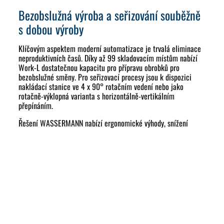
Bezobslužná výroba a seřizování souběžně
s dobou výroby
Klíčovým aspektem moderní automatizace je trvalá eliminace
neproduktivních časů. Díky až 99 skladovacím místům nabízí
Work-L dostatečnou kapacitu pro přípravu obrobků pro
bezobslužné směny. Pro seřizovací procesy jsou k dispozici
nakládací stanice ve 4 x 90° rotačním vedení nebo jako
rotačně-výklopná varianta s horizontálně-vertikálním
přepínáním.
Řešení WASSERMANN nabízí ergonomické výhody, snížení
fyzické zátěže a zkrácení doby přípravy, zejména při
manipulaci s upínacími věžemi na paletách. V souladu s
automatizací a Průmyslem 4.0 jsou stanice připraveny i na
pozdější automatické robotické nakládání. Výsledkem je
konzistentní koncept automatizace od palety až po
dokončovací proces.
Intuitivní ovládání buňky s inteligentní