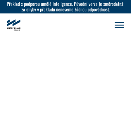
Překlad s podporou umělé inteligence. Původní verze je směrodatná;
za chyby v překladu neneseme žádnou odpovědnost.