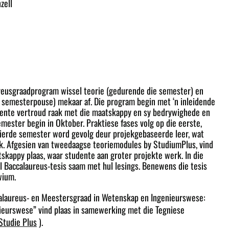
zell
ureusgraadprogram wissel teorie (gedurende die semester) en
e semesterpouse) mekaar af. Die program begin met ‘n inleidende
dente vertroud raak met die maatskappy en sy bedrywighede en
emester begin in Oktober. Praktiese fases volg op die eerste,
ierde semester word gevolg deur projekgebaseerde leer, wat
ek. Afgesien van tweedaagse teoriemodules by StudiumPlus, vind
skappy plaas, waar studente aan groter projekte werk. In die
 Baccalaureus-tesis saam met hul lesings. Benewens die tesis
wium.
alaureus- en Meestersgraad in Wetenskap en Ingenieurswese:
nieurswese” vind plaas in samewerking met die Tegniese
Studie Plus
).