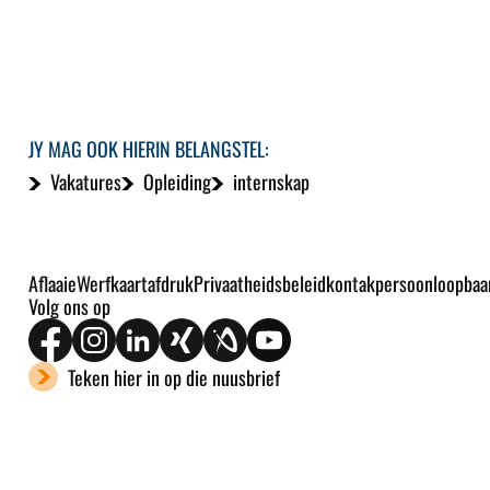
JY MAG OOK HIERIN BELANGSTEL:
Vakatures
Opleiding
internskap
Aflaaie
Werfkaart
afdruk
Privaatheidsbeleid
kontakpersoon
loopbaa
Volg ons op
Teken hier in op die nuusbrief