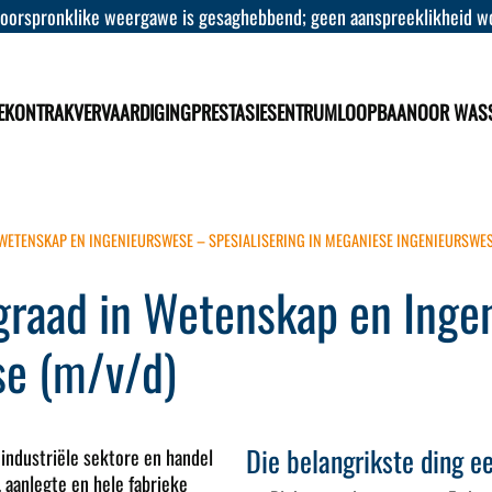
 oorspronklike weergawe is gesaghebbend; geen aanspreeklikheid wor
E
KONTRAKVERVAARDIGING
PRESTASIESENTRUM
LOOPBAAN
OOR WAS
WETENSKAP EN INGENIEURSWESE – SPESIALISERING IN MEGANIESE INGENIEURSWES
raad in Wetenskap en Ingen
se (m/v/d)
Die belangrikste ding ee
industriële sektore en handel
 aanlegte en hele fabrieke