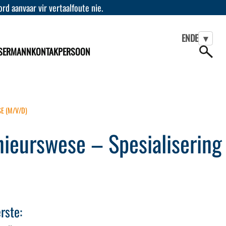
d aanvaar vir vertaalfoute nie.
EN
DE
▾
SERMANN
KONTAKPERSOON
E (M/V/D)
ieurswese – Spesialisering
rste: