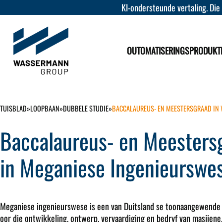
KI-ondersteunde vertaling. Die
OUTOMATISERINGSPRODUKT
TUISBLAD
»
LOOPBAAN
»
DUBBELE STUDIE
»
BACCALAUREUS- EN MEESTERSGRAAD IN 
Baccalaureus- en Meestersg
in Meganiese Ingenieurswe
Meganiese ingenieurswese is een van Duitsland se toonaangewende 
oor die ontwikkeling, ontwerp, vervaardiging en bedryf van masjiene,