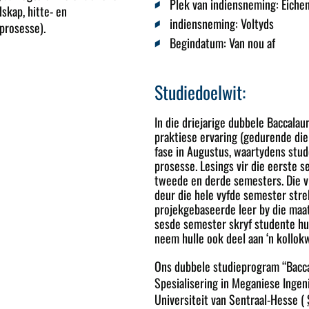
Plek van indiensneming:
Eichen
skap, hitte- en
indiensneming:
Voltyds
sprosesse).
Begindatum
: Van nou af
Studiedoelwit:
In die driejarige dubbele Baccala
praktiese ervaring (gedurende di
fase in Augustus, waartydens stu
prosesse. Lesings vir die eerste s
tweede en derde semesters. Die v
deur die hele vyfde semester str
projekgebaseerde leer by die maat
sesde semester skryf studente hul
neem hulle ook deel aan ‘n kollok
Ons dubbele studieprogram “Bacc
Spesialisering in Meganiese Inge
Universiteit van Sentraal-Hesse (