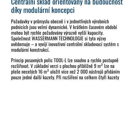
Centrální sklad orientovaný na budoucnost
díky modulární koncepci
Požadavky v průmyslu obecně i v jednotlivých výrobních
podnicích jsou velmi dynamické. V krátkém časovém období
mohou být rychle požadovány výrazně vyšší kapacity.
Společnost WASSERMANN TECHNOLOGIE si tyto výzvy
uvědomuje – a vyvíjí inovativní centrální skladovací systém s
modulární konstrukcí.
Princip posuvných polic TOOL-L lze snadno a rychle postupně
rozšiřovat. V základní verzi s plochou přibližně 9 m² lze na
ploše necelých 16 m² uložit více než 2 000 nástrojů přidáním
pouze jedné další kazety. Při rozšíření na celkem čtyři kazety
je možné uložit již více než 5 000 nástrojů.
Škálovatelná proveditelnost: TOOL-L
splňuje individuální požadavky
Úložný systém s vysokou hustotou se přizpůsobuje svému
prostředí v závislosti na infrastruktuře, periferních zařízeních a
stupni automatizace, stejně jako na velikosti společnosti a