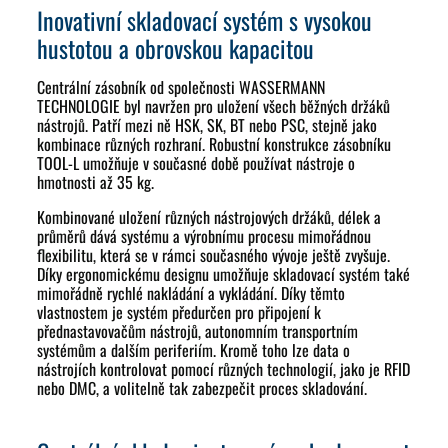
Inovativní skladovací systém s vysokou
hustotou a obrovskou kapacitou
Centrální zásobník od společnosti WASSERMANN
TECHNOLOGIE byl navržen pro uložení všech běžných držáků
nástrojů. Patří mezi ně HSK, SK, BT nebo PSC, stejně jako
kombinace různých rozhraní. Robustní konstrukce zásobníku
TOOL-L umožňuje v současné době používat nástroje o
hmotnosti až 35 kg.
Kombinované uložení různých nástrojových držáků, délek a
průměrů dává systému a výrobnímu procesu mimořádnou
flexibilitu, která se v rámci současného vývoje ještě zvyšuje.
Díky ergonomickému designu umožňuje skladovací systém také
mimořádně rychlé nakládání a vykládání. Díky těmto
vlastnostem je systém předurčen pro připojení k
přednastavovačům nástrojů, autonomním transportním
systémům a dalším periferiím. Kromě toho lze data o
nástrojích kontrolovat pomocí různých technologií, jako je RFID
nebo DMC, a volitelně tak zabezpečit proces skladování.