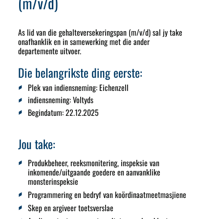
(m/v/d)
As lid van die gehalteversekeringspan (m/v/d) sal jy take
onafhanklik en in samewerking met die ander
departemente uitvoer.
Die belangrikste ding eerste:
Plek van indiensneming:
Eichenzell
indiensneming:
Voltyds
Begindatum
: 22.12.2025
Jou take:
Produkbeheer, reeksmonitering, inspeksie van
inkomende/uitgaande goedere en aanvanklike
monsterinspeksie
Programmering en bedryf van koördinaatmeetmasjiene
Skep en argiveer toetsverslae