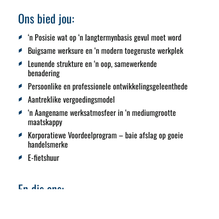
Ons bied jou:
‘n Posisie wat op ‘n langtermynbasis gevul moet word
Buigsame werksure en ‘n modern toegeruste werkplek
Leunende strukture en ‘n oop, samewerkende
benadering
Persoonlike en professionele ontwikkelingsgeleenthede
Aantreklike vergoedingsmodel
‘n Aangename werksatmosfeer in ‘n mediumgrootte
maatskappy
Korporatiewe Voordeelprogram – baie afslag op goeie
handelsmerke
E-fietshuur
En dis ons:
WASSERMANN GROUP GmbH is ‘n eienaar-bestuurde
groep maatskappye met meer as 50 jaar ondervinding in