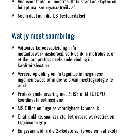
Analiseer toets- en meetresultate sowel as klagtes en
lei optimaliseringsmaatreëls af.
Neem deel aan die QS-bestuurstelsel
Wat jy moet saambring:
Voltooide beroepsopleiding in ‘n
metaalbewerkingsberoep, verkieslik in metrologie, of
etlike jare professionele ondervinding in
kwaliteitsbestuur.
Verdere opleiding om ‘n tegnikus in meganiese
ingenieurswese of in die veld van meettegnologie te
word
Professionele ervaring met ZEISS of MITUTOYO
koördinaatmeetmasjiene
MS Office en Engelse vaardighede is wenslik.
Onafhanklike, spangerigte, betroubare werksetiek en
tegniese begrip
Buigsaamheid in die 2-skofstelsel (vroeë en laat skof)