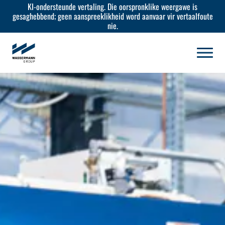
KI-ondersteunde vertaling. Die oorspronklike weergawe is
gesaghebbend; geen aanspreeklikheid word aanvaar vir vertaalfoute
nie.