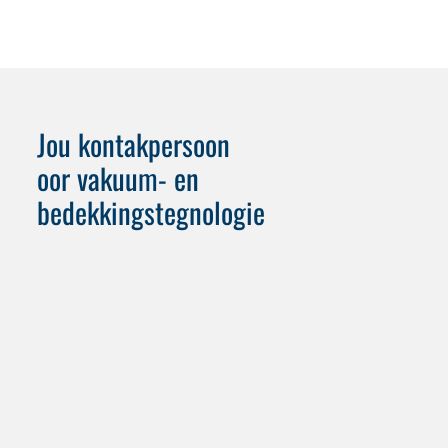
Jou kontakpersoon
oor vakuum- en
bedekkingstegnologie
+49 (0) 151 146 177 50
+49 (0) 6659 82-847
k.bibbig
@
wassermann-technologie.de