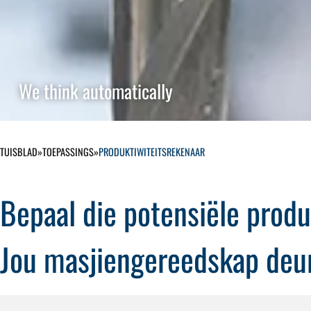
We think automatically
TUISBLAD
»
TOEPASSINGS
»
PRODUKTIWITEITSREKENAAR
Bepaal die potensiële produ
Jou masjiengereedskap deu