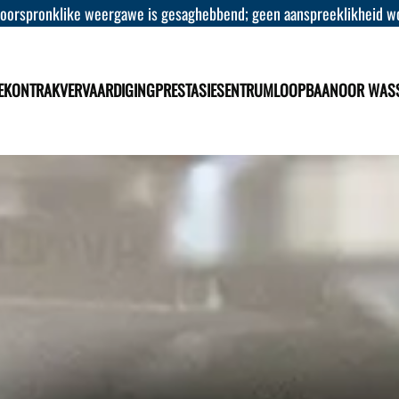
 oorspronklike weergawe is gesaghebbend; geen aanspreeklikheid wor
E
KONTRAKVERVAARDIGING
PRESTASIESENTRUM
LOOPBAAN
OOR WAS