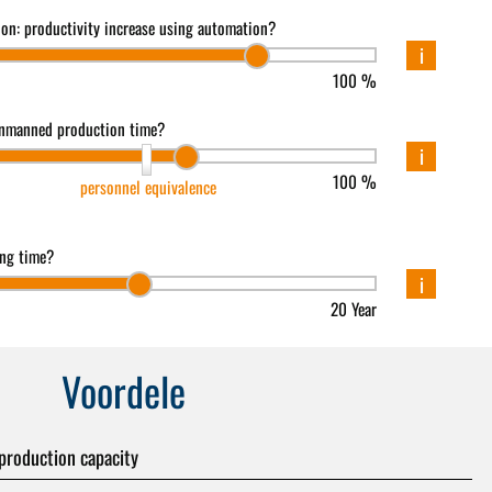
tion: productivity increase using automation?
i
100 %
unmanned production time?
i
100 %
personnel equivalence
ing time?
i
20 Year
Voordele
production capacity