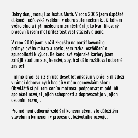
Dobrý den, jmenuji se Justus Muth. V roce 2005 jsem úspěšně
dokončil učňovské vzdělání v oboru automechanik. Již během
svého studia i při následném zaměstnání jako kvalifikovaný
pracovník jsem měl příležitost vést stážisty a učně.
V roce 2010 jsem složil zkoušku na certifikovaného
průmyslového mistra a navíc jsem získal osvědčení o
způsobilosti k výuce. Ke konci své vojenské kariéry jsem
zahájil studium strojírenství, abych si dále rozšiřoval odborné
znalosti.
I mimo práci se již zhruba deset let angažuji v práci s mládeží
v rámci dobrovolných hasičů v mém domovském sboru.
Obzvláště si při tom cením možnosti podporovat mladé lidi,
společně rozvíjet jejich schopnosti a doprovázet je v jejich
osobním rozvoji.
Pro mě není odborné vzdělání koncem učení, ale důležitým
stavebním kamenem v procesu celoživotního rozvoje.