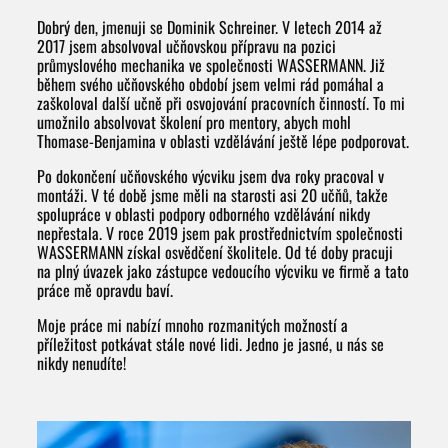
Dobrý den, jmenuji se Dominik Schreiner. V letech 2014 až
2017 jsem absolvoval učňovskou přípravu na pozici
průmyslového mechanika ve společnosti WASSERMANN. Již
během svého učňovského období jsem velmi rád pomáhal a
zaškoloval další učně při osvojování pracovních činností. To mi
umožnilo absolvovat školení pro mentory, abych mohl
Thomase-Benjamina v oblasti vzdělávání ještě lépe podporovat.
Po dokončení učňovského výcviku jsem dva roky pracoval v
montáži. V té době jsme měli na starosti asi 20 učňů, takže
spolupráce v oblasti podpory odborného vzdělávání nikdy
nepřestala. V roce 2019 jsem pak prostřednictvím společnosti
WASSERMANN získal osvědčení školitele. Od té doby pracuji
na plný úvazek jako zástupce vedoucího výcviku ve firmě a tato
práce mě opravdu baví.
Moje práce mi nabízí mnoho rozmanitých možností a
příležitost potkávat stále nové lidi. Jedno je jasné, u nás se
nikdy nenudíte!