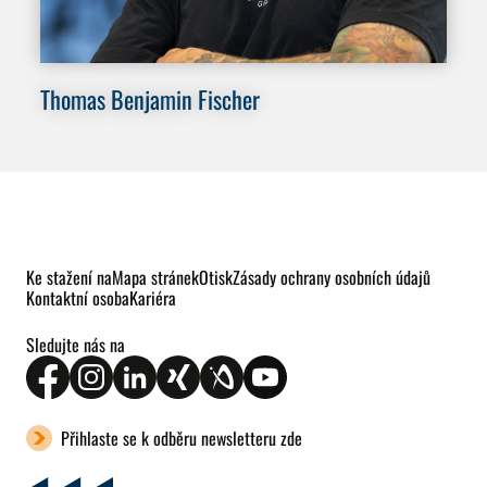
Thomas Benjamin Fischer
Do
Ke stažení na
Mapa stránek
Otisk
Zásady ochrany osobních údajů
Kontaktní osoba
Kariéra
Sledujte nás na
Přihlaste se k odběru newsletteru zde